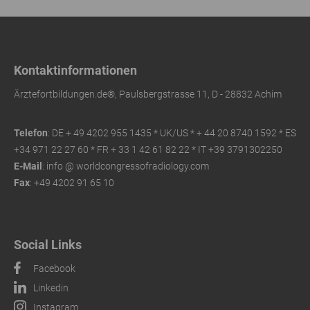
Kontaktinformationen
Ärztefortbildungen.de®, Paulsbergstrasse 11, D - 28832 Achim
Telefon
: DE + 49 4202 955 1435 * UK/US *
+ 44 20 8740 1592 * ES
+34 971 22 27 60 * FR
+ 33 1 42 61 82 22 * IT +39 3791302250
E-Mail
: info @ worldcongressofradiology.com
Fax
: +49 4202 91 65 10
Social Links
Facebook
Linkedin
Instagram