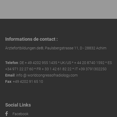
Informations de contact :
Ärztefortbildungen.de®, Paulsbergstrasse 11, D - 28832 Achim
Telefon
: DE + 49 4202 955 1435 * UK/US *
+ 44 20 8740 1592 * ES
+34 971 22 27 60 * FR
+ 33 1 42 61 82 22 *
IT +39 3791302250
Email
: info @ worldcongressofradiology.com
Fax
: +49 4202 91 65 10
Social Links
Facebook