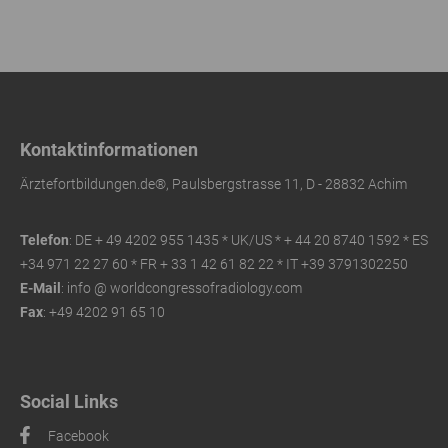
Kontaktinformationen
Ärztefortbildungen.de®, Paulsbergstrasse 11, D - 28832 Achim
Telefon
: DE + 49 4202 955 1435 * UK/US *
+ 44 20 8740 1592 * ES
+34 971 22 27 60 * FR
+ 33 1 42 61 82 22 * IT +39 3791302250
E-Mail
: info @ worldcongressofradiology.com
Fax
: +49 4202 91 65 10
Social Links
Facebook